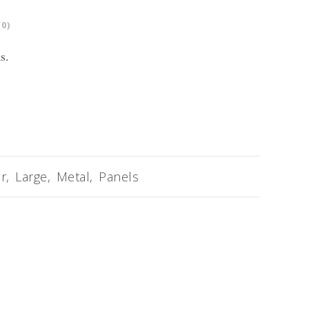
0)
s.
or
,
Large
,
Metal
,
Panels