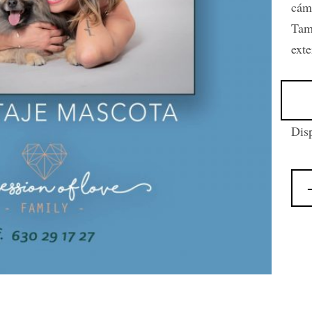
cám
Tamb
exte
Disp