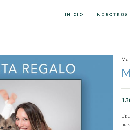
INICIO
NOSOTROS
Mas
M
13
Una 
masc