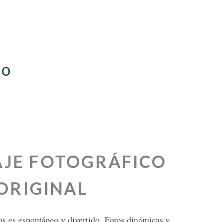
ro
JE FOTOGRÁFICO
ORIGINAL
os es espontáneo y divertido. Fotos dinámicas y