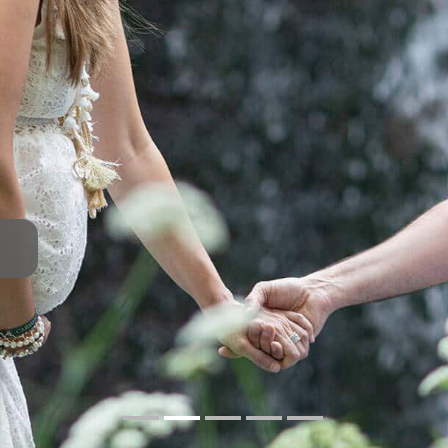
n, son protagonistas de su día...
s